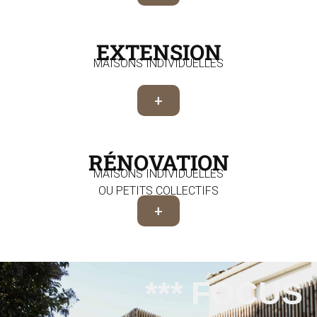
EXTENSION
MAISONS INDIVIDUELLES
+
RÉNOVATION
MAISONS INDIVIDUELLES
OU PETITS COLLECTIFS
+
*** FOCUS