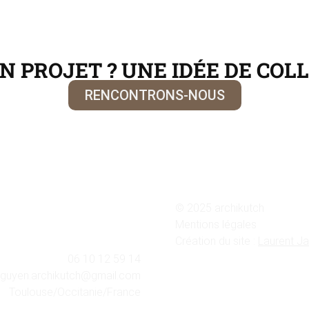
N PROJET ? UNE IDÉE DE COL
RENCONTRONS-NOUS
© 2025 archikutch
Mentions légales
Création du site :
Laurent Ja
06 10 12 59 14
guyen.archikutch@gmail.com
Toulouse/Occitanie/France