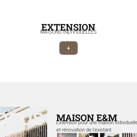
EXTENSION
MAISONS INDIVIDUELLES
+
FOCUS
MAISON E&M
Extension pour une maison individuell
et rénovation de l’existant.