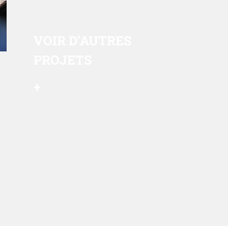
VOIR
D’AUTRES
PROJETS
+