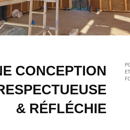
NE CONCEPTION
P
ET
FO
 RESPECTUEUSE
& RÉFLÉCHIE