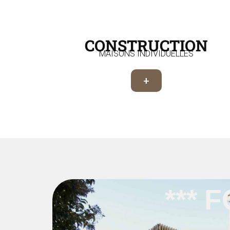
CONSTRUCTION
MAISONS INDIVIDUELLES
+
*** 