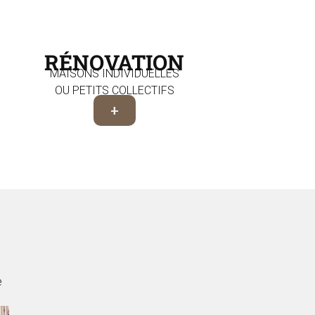
RÉNOVATION
MAISONS INDIVIDUELLES
OU PETITS COLLECTIFS
+
e