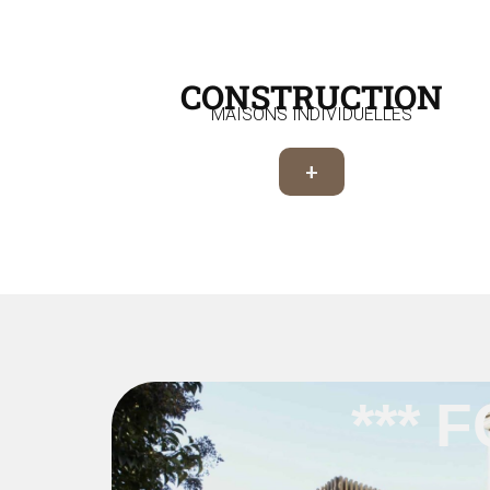
CONSTRUCTION
MAISONS INDIVIDUELLES
+
*** 