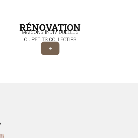
RÉNOVATION
MAISONS INDIVIDUELLES
OU PETITS COLLECTIFS
+
e