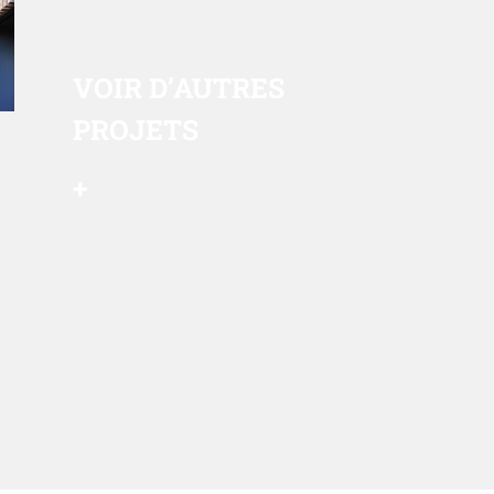
VOIR
D’AUTRES
PROJETS
+