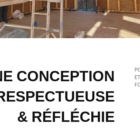
NE CONCEPTION
P
ET
FO
 RESPECTUEUSE
& RÉFLÉCHIE