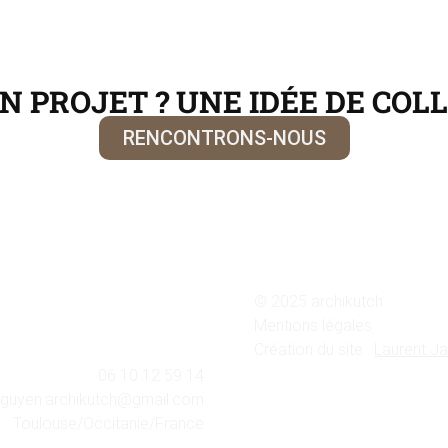
N PROJET ? UNE IDÉE DE COL
RENCONTRONS-NOUS
© 2025 archikutch
Mentions légales
Création du site :
Laurent Ja
06 10 12 59 14
guyen.archikutch@gmail.com
Toulouse/Occitanie/France