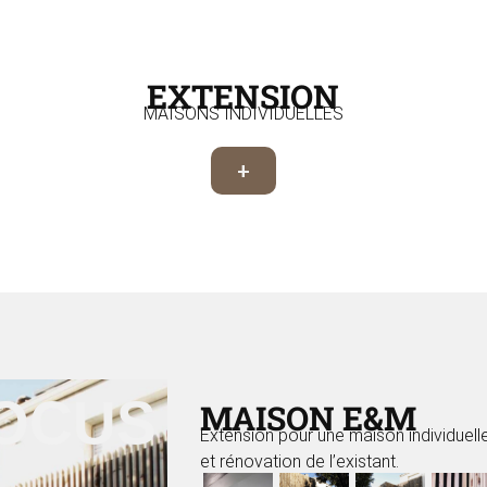
EXTENSION
MAISONS INDIVIDUELLES
+
FOCUS
MAISON E&M
Extension pour une maison individuell
et rénovation de l’existant.