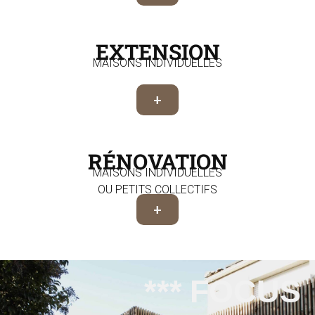
EXTENSION
MAISONS INDIVIDUELLES
+
RÉNOVATION
MAISONS INDIVIDUELLES
OU PETITS COLLECTIFS
+
*** FOCUS