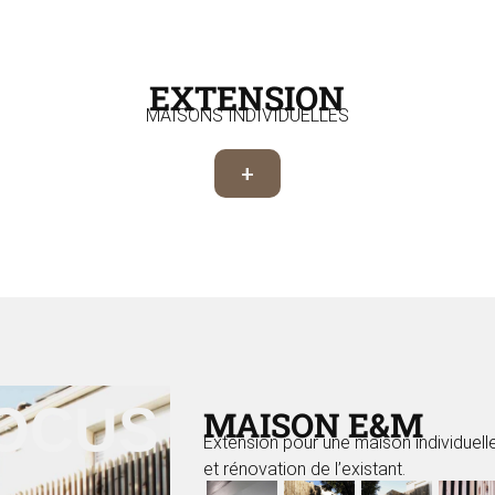
EXTENSION
MAISONS INDIVIDUELLES
+
FOCUS
MAISON E&M
Extension pour une maison individuell
et rénovation de l’existant.