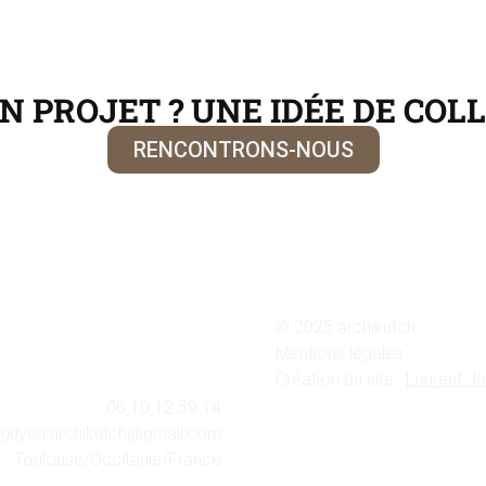
N PROJET ? UNE IDÉE DE COL
RENCONTRONS-NOUS
© 2025 archikutch
Mentions légales
Création du site :
Laurent Ja
06 10 12 59 14
guyen.archikutch@gmail.com
Toulouse/Occitanie/France