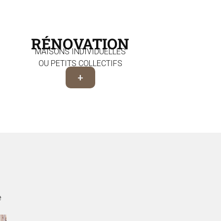
RÉNOVATION
MAISONS INDIVIDUELLES
OU PETITS COLLECTIFS
+
e