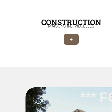
CONSTRUCTION
MAISONS INDIVIDUELLES
+
*** 