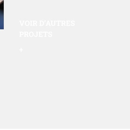
VOIR
D’AUTRES
PROJETS
+