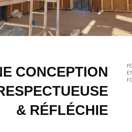
NE CONCEPTION
P
ET
FO
 RESPECTUEUSE
& RÉFLÉCHIE