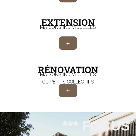
EXTENSION
MAISONS INDIVIDUELLES
+
RÉNOVATION
MAISONS INDIVIDUELLES
OU PETITS COLLECTIFS
+
*** FOCUS