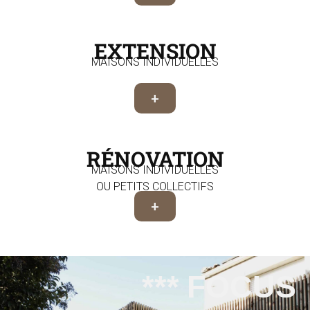
EXTENSION
MAISONS INDIVIDUELLES
+
RÉNOVATION
MAISONS INDIVIDUELLES
OU PETITS COLLECTIFS
+
*** FOCUS