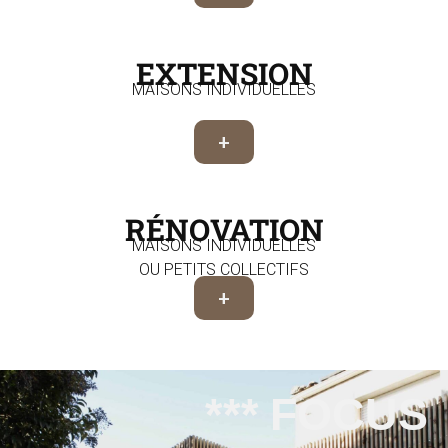
EXTENSION
MAISONS INDIVIDUELLES
+
RÉNOVATION
MAISONS INDIVIDUELLES
OU PETITS COLLECTIFS
+
*** FOCUS