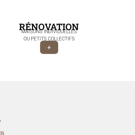
RÉNOVATION
MAISONS INDIVIDUELLES
OU PETITS COLLECTIFS
+
e