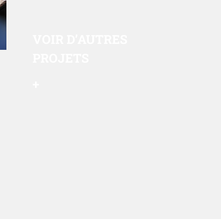
VOIR
D’AUTRES
PROJETS
+