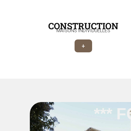
CONSTRUCTION
MAISONS INDIVIDUELLES
+
*** 