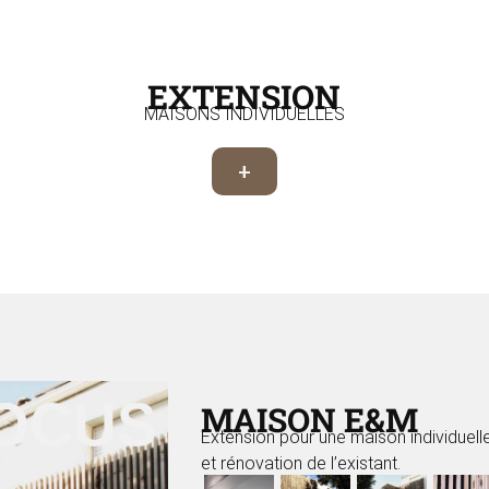
EXTENSION
MAISONS INDIVIDUELLES
+
FOCUS
MAISON E&M
Extension pour une maison individuell
et rénovation de l’existant.