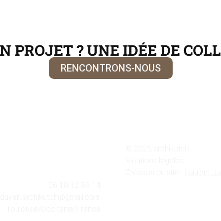
N PROJET ? UNE IDÉE DE COL
RENCONTRONS-NOUS
© 2025 archikutch
Mentions légales
Création du site :
Laurent Ja
06 10 12 59 14
guyen.archikutch@gmail.com
Toulouse/Occitanie/France