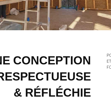
NE CONCEPTION
P
ET
FO
 RESPECTUEUSE
& RÉFLÉCHIE